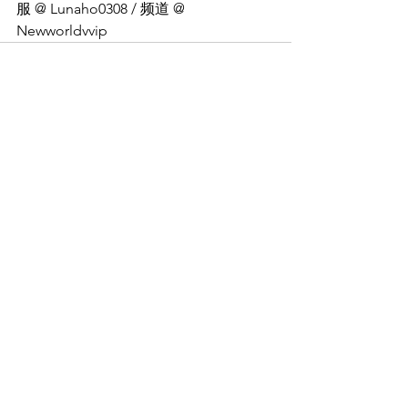
服 @ Lunaho0308 / 频道 @ 
Newworldvvip
See All
Recent Posts