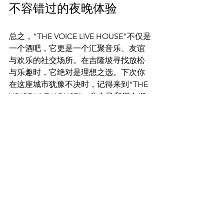
不容错过的夜晚体验
总之，“THE VOICE LIVE HOUSE”不仅是
一个酒吧，它更是一个汇聚音乐、友谊
与欢乐的社交场所。在吉隆坡寻找放松
与乐趣时，它绝对是理想之选。下次你
在这座城市犹豫不决时，记得来到“THE 
VOICE LIVE HOUSE”，为自己和朋友们
带来一场难忘的音乐盛宴！
亲自来尝试，感受“THE VOICE LIVE 
HOUSE”的魅力，与好友共享美好时
光，享受音乐的无穷魅力吧！
想要安排Party Girl可以联系Telegram@ 
newworldvvip/lunaho0308