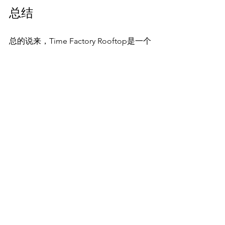
总结
总的说来，Time Factory Rooftop是一个
令人向往的隐秘宝藏酒吧。无论您是在
寻找优雅的音乐熏陶，还是与Party Girl
共度宁静夜晚，这里都能满足您的期
待。
想要安排Party Girl可以联系Telegram @ 
newworldvvip/
See All
Recent Posts