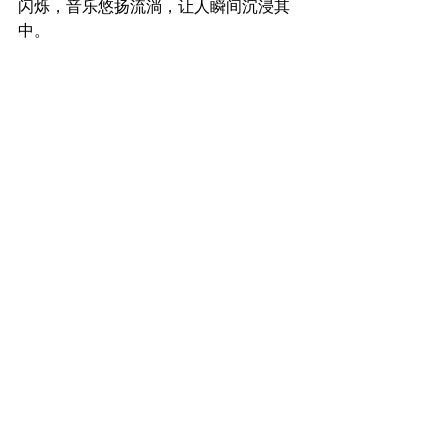
闪烁，音乐悠扬流淌，让人瞬间沉浸其
中。