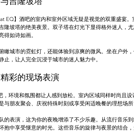
塔与吉隆坡塔
e at EQ】酒吧的室内和室外区域无疑是视觉的双重盛宴
吉隆坡塔的绝美夜景。双子塔在灯光下显得格外迷人，尤
亮得如诗如画。
俯瞰城市的霓虹灯，还能体验到凉爽的微风。坐在户外，
静止，让人完全沉浸于城市的迷人魅力中。
与精彩的现场表演
EQ】酒吧，环境和氛围都让人感到放松。室内区域同样时尚且
是与朋友聚会、庆祝特殊时刻或享受闲适晚餐的理想场所
队的表演，这为你的夜晚增添了不少乐趣。从流行音乐到
怀抱中享受惬意的时光。这些音乐的旋律与夜景的结合，