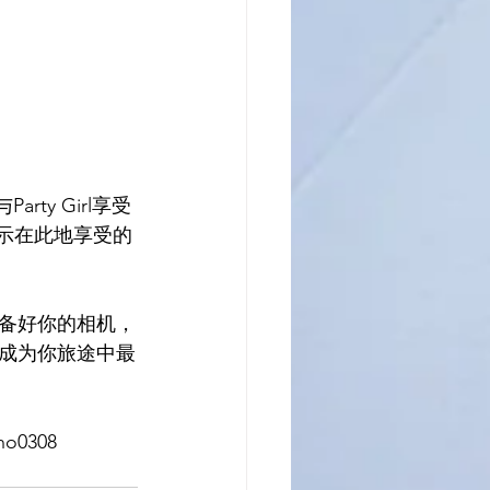
ty Girl享受
示在此地享受的
备好你的相机，
晚成为你旅途中最
o0308