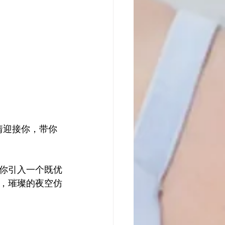
情迎接你，带你
你引入一个既优
，璀璨的夜空仿