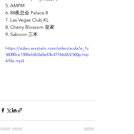
5. AMPM
6. 88夜总会 Palace 8
7. Las Vegas Club KL
8. Cherry Blossom 皇家
9. Saboon 三本
https://video.wixstatic.com/video/acda7e_1c
36080ce1384efdb0a0e43b47766d63/360p/mp
4/file.mp4